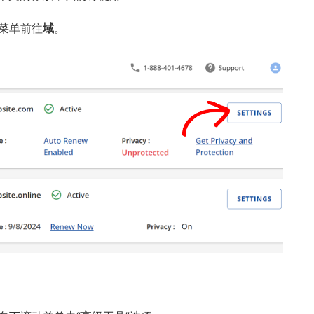
侧菜单前往
域
。