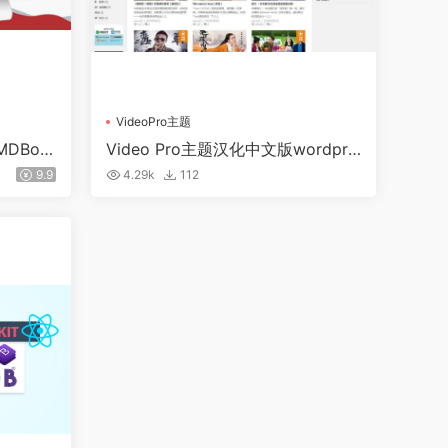
VideoPro主题
MDBoot
Video Pro主题汉化中文版wordpre
ss主题带数据
9.9
4.29k
112