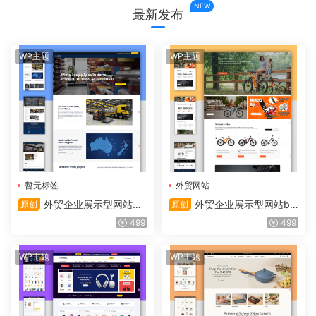
NEW
最新发布
WP主题
WP主题
暂无标签
外贸网站
外贸企业展示型网站wo
外贸企业展示型网站b2
原创
原创
rdpress外贸询盘网站建设整
b响应式网站wordpress整站
499
499
站源码带留言表单
源码
WP主题
WP主题