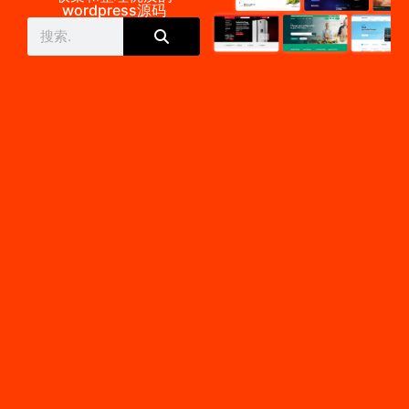
wordpress源码