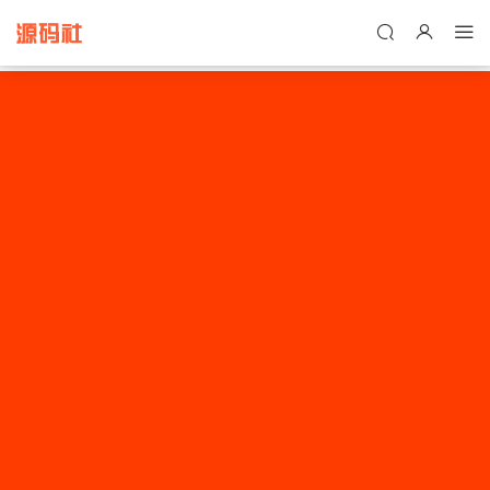
禁止将网站用于含诈骗、赌博、色情、木马、病毒等违法违规业务，
本站停止售后且本站无关。