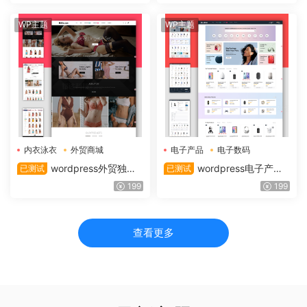
站源码
网站主题整站源码
WP主题
WP主题
内衣泳衣
外贸商城
电子产品
电子数码
wordpress外贸独立
wordpress电子产品
已测试
已测试
站商城外贸模板内衣泳衣类B
外贸商城响应式WooCommer
199
199
2C外贸多语言模板整站源码
ce主题模板整站源码
查看更多