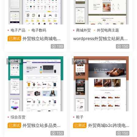
电子产品
电子数码
商城外贸
外贸电商主题
网站源码
外贸独立站商城电子
wordpress外贸独立站厨具类
已测试
产品类外贸主题整站wordpre
网站模板多语言主题整站源码
199
150
ss源码
WP主题
WP主题
综合百货
鞋子
外贸独立站多品类外
外贸商城b2c跨境电
已测试
已测试
贸商城主题多语言跨境电商整
商网站皮鞋男鞋类多语言外贸
150
150