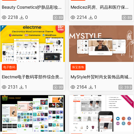
Beauty Cosmetics护肤品彩妆外贸商城源码
Medicez药房、药品和医疗保健 WooCommerce 主题
2218
0
2214
0
89
89
电子数码
珠宝首饰
Electme电子数码零部件综合类wordpress主题商城外贸跨境电商源码
MyStyle外贸时尚女装饰品商城主题源码
2131
1
2164
1
99
39.9