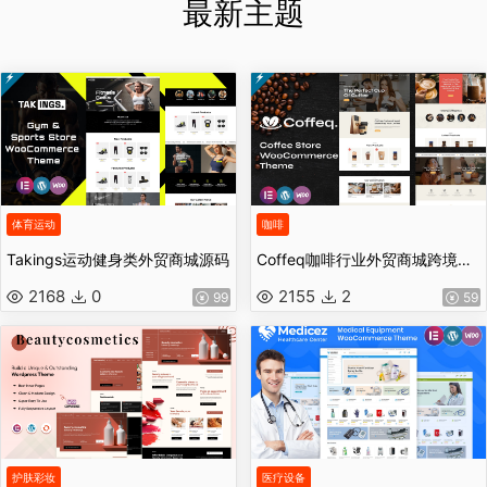
最新主题
体育运动
咖啡
Takings运动健身类外贸商城源码
Coffeq咖啡行业外贸商城跨境电商独立站源码
2168
0
2155
2
99
59
护肤彩妆
医疗设备