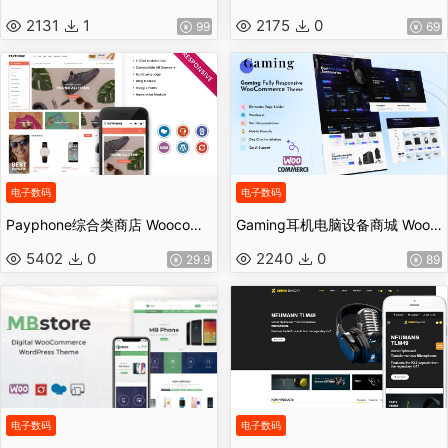
2131
1
2175
0
99
69
电子数码
电子数码
Payphone综合类商店 Woocommerce响应式主题Wordpress主题
Gaming耳机电脑设备商城 WooCommerce 主题
5402
0
2240
0
29.9
89
电子数码
电子数码