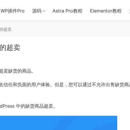
用于含诈骗、赌博、色情、木马、病毒等违法违规业务，本站停止售后且
WP插件Pro
源码
Astra Pro教程
Elementor教程
品的超卖
品的超卖
超卖缺货的商品。
去信任和负面的用户体验。但是，您可以通过不允许出售缺货商
Press 中的缺货商品超卖。