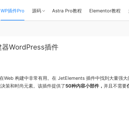
用于含诈骗、赌博、色情、木马、病毒等违法违规业务，本站停止售后且
WP插件Pro
源码
Astra Pro教程
Elementor教程
构建器WordPress插件
在Web 构建中非常有用。在 JetElements 插件中找到大量强
多功能决策和时尚元素。该插件提供了
50种内容小部件，
并且不需要