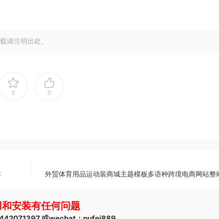
载请注明出处。
0
0
本
外贸体育用品运动装商城主题模板多语种跨境电商网站整
用和安装有任何问题
2071397 或wechat：pufei889