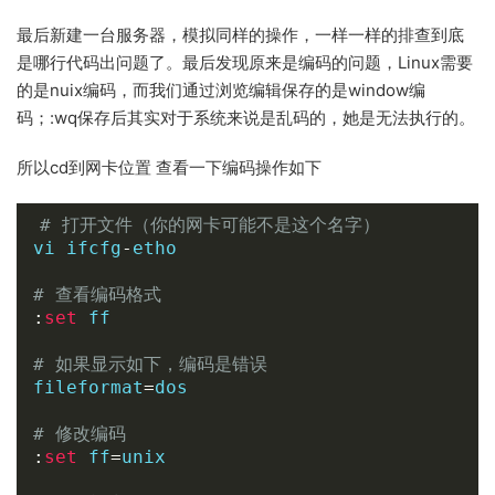
最后新建一台服务器，模拟同样的操作，一样一样的排查到底
是哪行代码出问题了。最后发现原来是编码的问题，Linux需要
的是nuix编码，而我们通过浏览编辑保存的是window编
码；:wq保存后其实对于系统来说是乱码的，她是无法执行的。
所以cd到网卡位置 查看一下编码操作如下
# 打开文件（你的网卡可能不是这个名字）
vi ifcfg
-
etho

# 查看编码格式
:
set
 ff

# 如果显示如下，编码是错误
fileformat
=
dos

# 修改编码
:
set
 ff
=
unix
