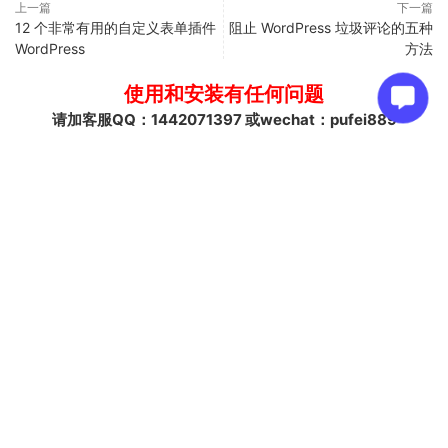
上一篇
下一篇
12 个非常有用的自定义表单插件
阻止 WordPress 垃圾评论的五种
WordPress
方法
使用和安装有任何问题
请加客服QQ：1442071397 或wechat：pufei889
免责声明
本站所发布的部分内容自网络，该部分内容限用于学习和研究
目，有版权问题的，下载后的24个小时之内，从您的电脑中彻
底删除。且不得将用于商业或者非法用途，否则，一切后果请
用户自负，与本站无关。
评论
0
请先
登录