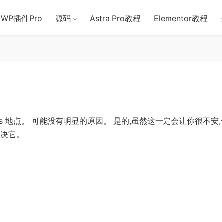
用于含诈骗、赌博、色情、木马、病毒等违法违规业务，本站停止售后且
WP插件Pro
源码
Astra Pro教程
Elementor教程
ss 地点。 可能没有明显的原因。 是的,虽然这一定会让你很不安
解决它。