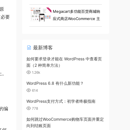
小工具电子商店 Elementor
是原
WooCommerce 主题
Megacart多功能百货商城响
有必要
应式商店WooCommerce 主
题
。
最新博客
如何要求登录才能在 WordPress 中查看页
面（2 种简单方法）
1.26k
上。
WordPress 6.8 有什么新功能？
614
。
WordPress支付方式：初学者终极指南
陷的编
778
如何跳过WooCommerce购物车页面并重定
向到结账页面