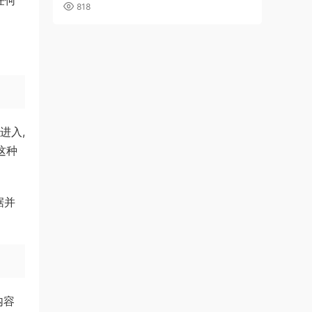
任何
818
进入,
这种
据并
内容