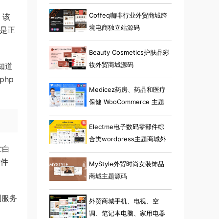
Coffeq咖啡行业外贸商城跨
 该
境电商独立站源码
们是正
Beauty Cosmetics护肤品彩
妆外贸商城源码
知道
hp
Medicez药房、药品和医疗
保健 WooCommerce 主题
Electme电子数码零部件综
合类wordpress主题商城外
亡白
贸跨境电商源码
插件
MyStyle外贸时尚女装饰品
商城主题源码
则服务
外贸商城手机、电视、空
调、笔记本电脑、家用电器