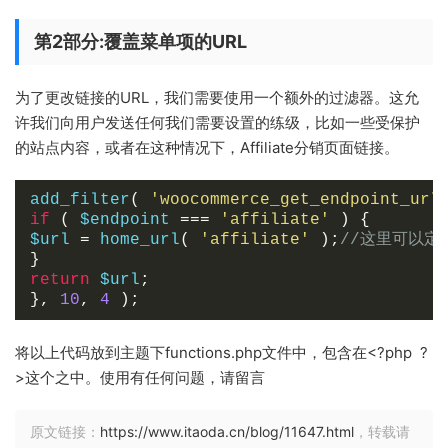
第2部分:覆盖菜单项的URL
为了更改链接的URL，我们需要使用一个额外的过滤器。
这允
许我们向用户发送任何我们需要设置的练级，比如一些受保护
的站点内容，或者在这种情况下，Affiliate分销页面链接。
add_filter
(
'woocommerce_get_endpoint_url
if
(
 $endpoint 
===
'affiliate'
)
{
$url 
=
 home_url
(
'affiliate'
);
//这里可以定
}
return
 $url
;
},
10
,
4
);
将以上代码放到主题下functions.php文件中，包含在<?php ?
>这个之中。使用有任何问题，请留言
原文链接：
https://www.itaoda.cn/blog/11647.html
，转载请