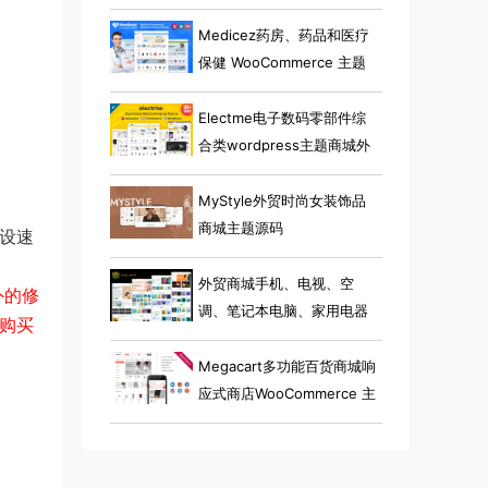
Medicez药房、药品和医疗
保健 WooCommerce 主题
Electme电子数码零部件综
合类wordpress主题商城外
贸跨境电商源码
MyStyle外贸时尚女装饰品
商城主题源码
建设速
外贸商城手机、电视、空
外的修
调、笔记本电脑、家用电器
购买
小工具电子商店 Elementor
WooCommerce 主题
Megacart多功能百货商城响
应式商店WooCommerce 主
题