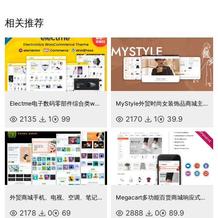
相关推荐
Electme电子数码零部件综合类wordpress主题商城外贸跨境电商源码
MyStyle外贸时尚女装饰品商城主题源码
2135
1
99
2170
1
39.9
外贸商城手机、电视、空调、笔记本电脑、家用电器小工具电子商店 Elementor WooCommerce 主题
Megacart多功能百货商城响应式商店WooCommerce 主题
2178
0
69
2888
0
89.9