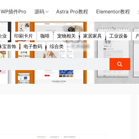
用于含诈骗、赌博、色情、木马、病毒等违法违规业务，本站停止售后且
WP插件Pro
源码
Astra Pro教程
Elementor教程
企业
印刷卡片
咖啡
宠物相关
家居家具
工业设备
珠宝首饰
电子数码
综合类
艺术画廊
衣服包包
酒水零