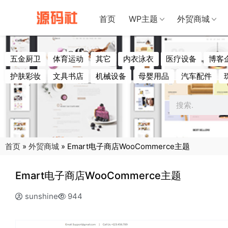
禁止将网站
首页
WP主题
外贸商城
五金厨卫
体育运动
其它
内衣泳衣
医疗设备
博客
护肤彩妆
文具书店
机械设备
母婴用品
汽车配件
首页
»
外贸商城
»
Emart电子商店WooCommerce主题
Emart电子商店WooCommerce主题
sunshine
944