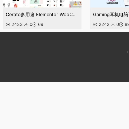
Cerato多用途 Elementor WooCommerce 主题
2433
0
69
2242
0
8