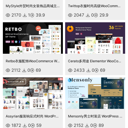
MyStyle外贸时尚女装饰品商城主题源码
Twittop衣服时尚高级WooCommerce主题
2170
1
39.9
2047
0
29.9
Retbo衣服配饰WooCommerce WordPress 主题
Cerato多用途 Elementor WooCommerce 主题
2112
0
69
2433
0
69
Assyrian服装响应式时尚 WordPress 主题
Mensonly男士时装店 WordPress 主题 WooCommerce 主题
1872
0
59
2152
0
89