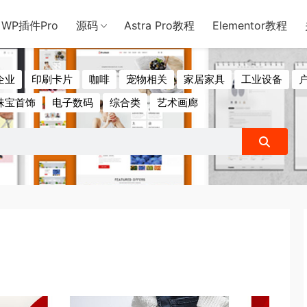
用于含诈骗、赌博、色情、木马、病毒等违法违规业务，本站停止售后且
WP插件Pro
源码
Astra Pro教程
Elementor教程
企业
印刷卡片
咖啡
宠物相关
家居家具
工业设备
珠宝首饰
电子数码
综合类
艺术画廊
衣服包包
酒水零