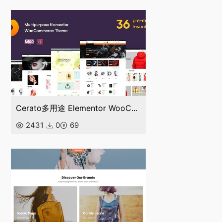
Cerato多用途 Elementor WooCommerce 主题
2431
0
69